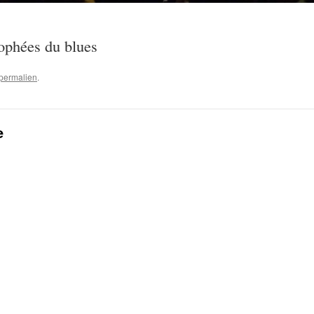
ophées du blues
permalien
.
e