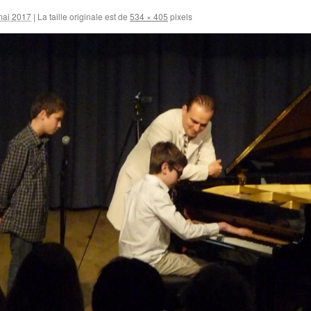
mai 2017
|
La taille originale est de
534 × 405
pixels