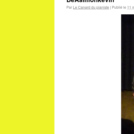
Par
Le Canard du pianiste
|
Publié le
11 