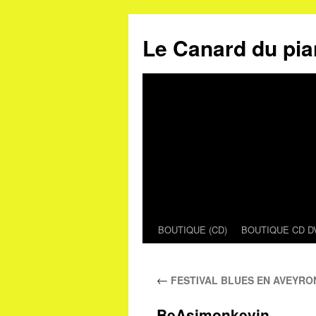
Le Canard du pia
BOUTIQUE (CD)
BOUTIQUE CD D
Aller
au
←
FESTIVAL BLUES EN AVEYRON
contenu
BeAsimonkevin