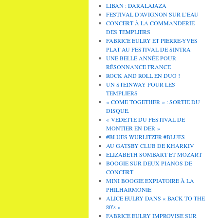
LIBAN : DARALAJAZA
FESTIVAL D’AVIGNON SUR L’EAU
CONCERT À LA COMMANDERIE
DES TEMPLIERS
FABRICE EULRY ET PIERRE-YVES
PLAT AU FESTIVAL DE SINTRA
UNE BELLE ANNÉE POUR
RÉSONNANCE FRANCE
ROCK AND ROLL EN DUO !
UN STEINWAY POUR LES
TEMPLIERS
« COME TOGETHER » : SORTIE DU
DISQUE.
« VEDETTE DU FESTIVAL DE
MONTIER EN DER »
#BLUES WURLITZER #BLUES
AU GATSBY CLUB DE KHARKIV
ELIZABETH SOMBART ET MOZART
BOOGIE SUR DEUX PIANOS DE
CONCERT
MINI BOOGIE EXPIATOIRE À LA
PHILHARMONIE
ALICE EULRY DANS « BACK TO THE
80’s »
FABRICE EULRY IMPROVISE SUR