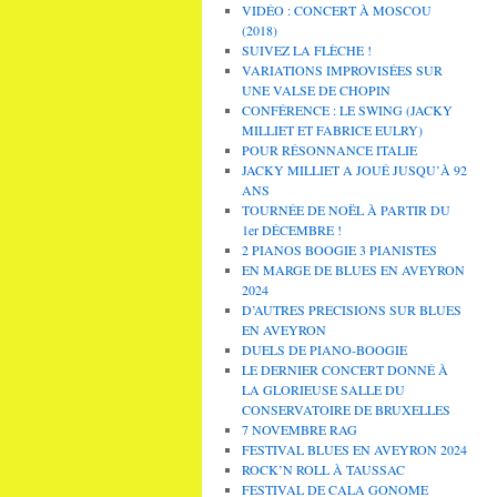
VIDÉO : CONCERT À MOSCOU
(2018)
SUIVEZ LA FLÈCHE !
VARIATIONS IMPROVISÉES SUR
UNE VALSE DE CHOPIN
CONFÉRENCE : LE SWING (JACKY
MILLIET ET FABRICE EULRY)
POUR RÉSONNANCE ITALIE
JACKY MILLIET A JOUÉ JUSQU’À 92
ANS
TOURNÉE DE NOËL À PARTIR DU
1er DÉCEMBRE !
2 PIANOS BOOGIE 3 PIANISTES
EN MARGE DE BLUES EN AVEYRON
2024
D’AUTRES PRECISIONS SUR BLUES
EN AVEYRON
DUELS DE PIANO-BOOGIE
LE DERNIER CONCERT DONNÉ À
LA GLORIEUSE SALLE DU
CONSERVATOIRE DE BRUXELLES
7 NOVEMBRE RAG
FESTIVAL BLUES EN AVEYRON 2024
ROCK’N ROLL À TAUSSAC
FESTIVAL DE CALA GONOME