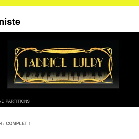
niste
VD PARTITIONS
 : COMPLET !