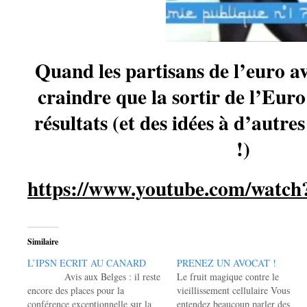
Quand les partisans de l’euro 
craindre que la sortir de l’Eur
résultats (et des idées à d’autre
!)
https://www.youtube.com/watc
Similaire
L’IPSN ECRIT AU CANARD
PRENEZ UN AVOCAT !
Avis aux Belges : il reste
Le fruit magique contre le
encore des places pour la
vieillissement cellulaire Vous
conférence exceptionnelle sur la
entendez beaucoup parler des