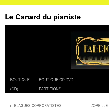
Le Canard du pianiste
Aller
BOUTIQUE
BOUTIQUE CD DVD
au
(CD)
PARTITIONS
contenu
←
BLAGUES CORPORATISTES
L’OREILLE