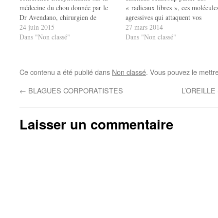
médecine du chou donnée par le
« radicaux libres », ces molécule
Dr Avendano, chirurgien de
agressives qui attaquent vos
Cuzco, ce 26 Juin (c'est vendredi !
24 juin 2015
cellules, et même votre ADN. Ils
27 mars 2014
). La conférence a lieu à 19 heures
Dans "Non classé"
accélèrent le vieillissement et
Dans "Non classé"
au 5 Place Cockerill…
contribuent à déclencher de
nombreuses maladies liées à l'âge
comme l'athérosclérose, les
Ce contenu a été publié dans
Non classé
. Vous pouvez le mettr
problèmes de vue, les démences,
et le cancer. …
←
BLAGUES CORPORATISTES
L’OREILLE
Laisser un commentaire