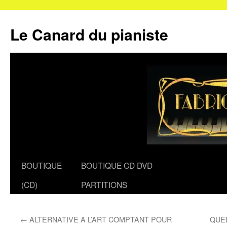
Le Canard du pianiste
Aller
BOUTIQUE
BOUTIQUE CD DVD
au
(CD)
PARTITIONS
contenu
←
ALTERNATIVE A L’ART COMPTANT POUR
QUE